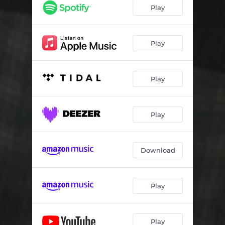
Play
Play
Play
Play
Download
Play
Play