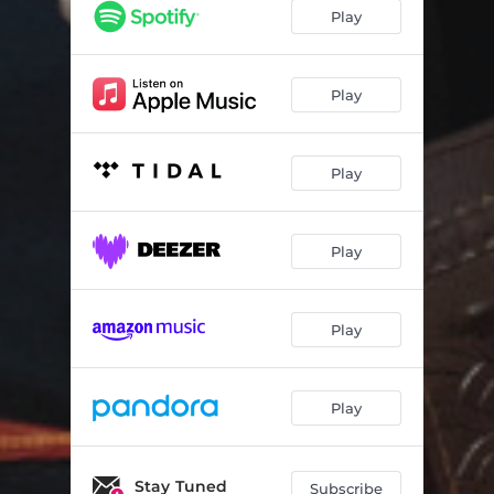
Tor Og Geirød
02:49
Play
Sigurdskvadet
03:31
Skeppskväde
01:43
Play
King Orfeo
03:53
Play
Play
Play
Play
Stay Tuned
Subscribe