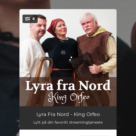
.
6
You're all set!
Tillbakeblikk
02:38
Lyra Fra Nord - King Orfeo
Lytt på din favoritt streamingtjeneste
Tyr Og Fenrisulven
03:01