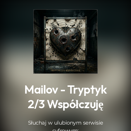
.
Mailov - Tryptyk
2/3 Współczuję
Słuchaj w ulubionym serwisie
cyfrowym: