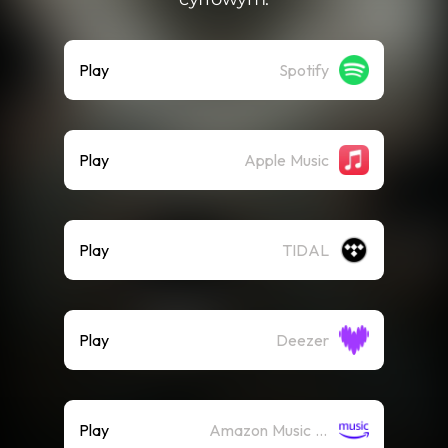
Play
Spotify
Play
Apple Music
Play
TIDAL
Play
Deezer
Play
Amazon Music (Streaming)