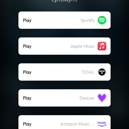
Play
Spotify
Play
Apple Music
Play
TIDAL
Play
Deezer
Play
Amazon Music (Streaming)