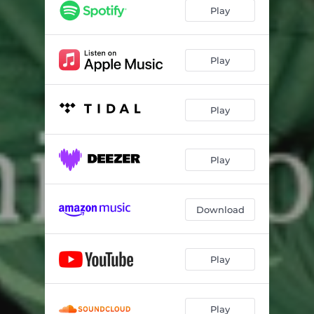
La Ville sans eau
03:48
Play
Dans un coquillage
03:42
Sous le même ciel
03:27
Play
Le Jeu des mots
02:59
Play
L'Auberge
03:23
Chez moi
03:19
Play
Le Bonheur c'est ça
03:54
Je suis un arbre
03:33
Download
Rice Lake
01:06
Play
Play