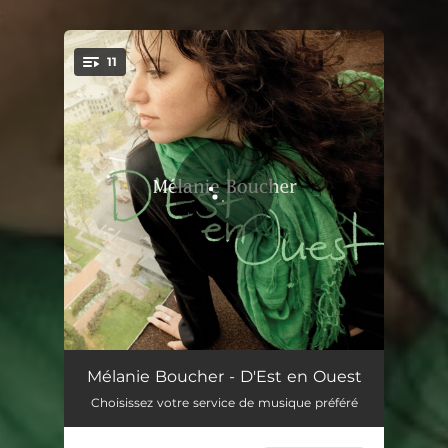
.
11
You're all set!
Où allons-nous
04:11
Mélanie Boucher - D'Est en Ouest
Choisissez votre service de musique préféré
D'Est en Ouest
03:27