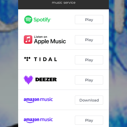
Dopis
03:44
music service
Pírka
02:52
Play
Víla
02:29
Andělé
03:49
Play
Zpověď
03:43
Synáček
03:14
Play
Play
Download
Play