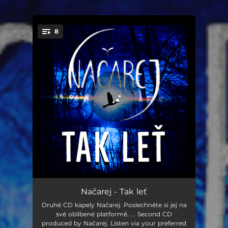
.
8
You're all set!
Tak leť
03:54
Načarej - Tak leť
Druhé CD kapely Načarej. Poslechněte si jej na
Mrtvá láska
03:12
své oblíbené platformě. ... Second CD
produced by Načarej. Listen via your preferred