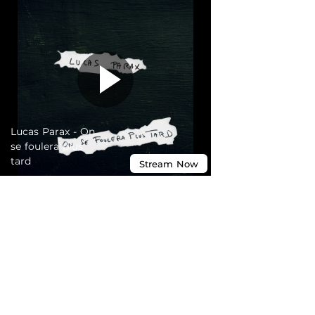
Lucas Parax - On
se foulera plus
tard
Stream
Now