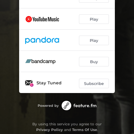
Ersatz
05:56
Play
Playmobil
04:14
Les corbeaux
02:38
Play
Le souffle de l'écho
02:40
L'albatros
03:29
Buy
Les mains d'Elsa
03:15
Le pont Mirabeau
02:45
Stay Tuned
Subscribe
Poésie de l'absurde
02:19
La femme oubliée
02:16
Powered by
Le poète de novembre
02:38
By using this service you agree to our
Amour comédie
02:26
Privacy Policy
and
Terms Of Use
.