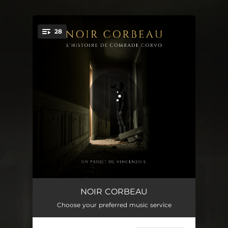
.
28
You're all set!
La balade de Corvo
04:06
NOIR CORBEAU
Choose your preferred music service
Détours
04:36