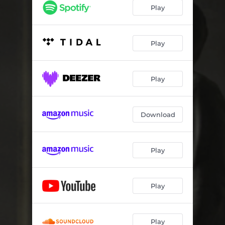
En bord de l'Yèvre
04:33
Play
Les dédales
04:43
Dimanche sous la pluie
04:48
Play
Oostende bonsoir
03:32
Play
Jour et nuit
05:32
La mer
05:02
Download
La flamme
06:31
Le café des amours perdues
04:48
Play
Soldats de l'ordinaire
04:14
Le firmament
05:24
Play
L'appartement
04:09
A l'heure où
01:31
Play