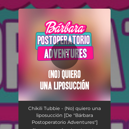
.
You're all set!
(No) quiero una liposucción [De "Bárbara Postoperatorio Adventures"]
01:53
Chikili Tubbie - (No) quiero una
liposucción [De "Bárbara
Postoperatorio Adventures"]