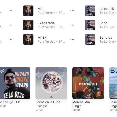
Mini
La del 16
Pura Verdad - EP · 2022
Pura Verdad - EP · 2022
Exagerada
Lobo
Pura Verdad - EP · 2022
Pura Verdad - EP · 2022
Mi Ex
Bandida
Pura Verdad - EP · 2022
Pura Verdad - EP · 2022
e Lo Dije - EP
Locos en la Luna
Morena Mia -
Bésa
- Single
Single
Sing
2020
2020
2020
2018