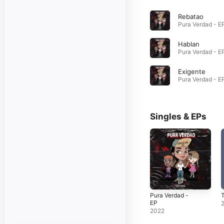
Rebatao
Hablan
Exigente
Singles & EPs
Pura Verdad -
T
EP
2022