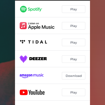
Lève-toi
03:03
Play
Chaque seconde
04:08
Avions
04:29
Play
Nos lignes exposées
01:47
Vent d'sud
03:51
Play
Mousse mémoire
03:39
Nos routes pleines de branches
03:39
Play
À quand les vacances
03:16
T'as mis le feu
04:00
Download
Comblée
02:59
Play