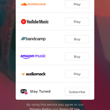
Play
Play
Buy
Buy
Play
Stay Tuned
Subscribe
By using this service you agree to our
Privacy Policy
and
Terms Of Use
.