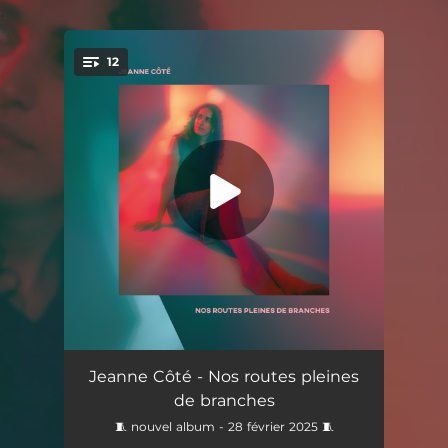
.
12
You're all set!
Orange
01:56
Jeanne Côté - Nos routes pleines
de branches
Le poids
03:13
🧵 nouvel album - 28 février 2025 🧵