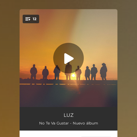
.
12
You're all set!
La Rama
04:14
LUZ
No Te Va Gustar - Nuevo álbum
Como Un Animal
03:49