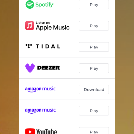
Mi Ausencia
04:33
Play
Josefina
02:40
Venganza
03:24
Play
Dejo Atrás
03:42
Play
No Te Imaginás
03:31
Mejor Callar
03:55
Play
Austro
04:17
Debí
03:04
Download
Con Las Ganas
03:44
Yendo
04:12
Play
Play