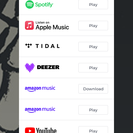
Play
Play
Play
Play
Download
Play
Play