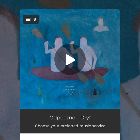
.
8
You're all set!
Dryf (feat. Piotr Gwadera, Marcin Lorenc, Marek Kądziela & Joanna Szczęsnowicz)
02:15
Odpoczno - Dryf
Choose your preferred music service
Do Kina (feat. Piotr Gwadera, Marcin Lorenc, Marek Kądziela & Joanna Szczęsnowicz)
03:40