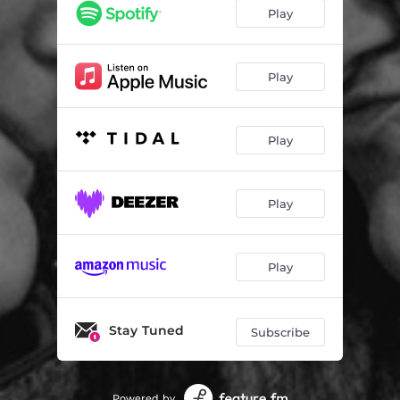
Vertel Het Nu
04:07
Play
Koud
02:29
Beestje
03:32
Play
Madame Chichi
03:15
Play
Waar Zijn Ze?
04:03
Mannenlied
04:10
Play
Uw Stad
03:45
Thuisgevoel
03:29
Play
Neen
03:40
Stay Tuned
Subscribe
Powered by