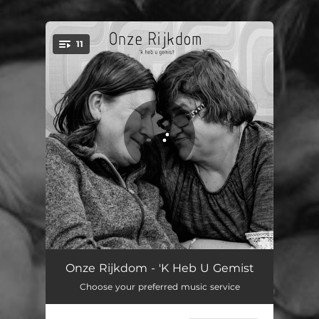
.
11
You're all set!
Allemaal
03:03
Onze Rijkdom - 'K Heb U Gemist
Choose your preferred music service
Dokter
03:02