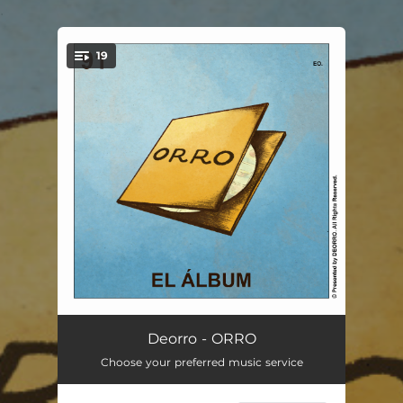
.
19
You're all set!
Intro
--
Deorro - ORRO
Choose your preferred music service
La Cita
--