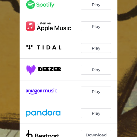
Si Tú No Estás Aquí
--
Play
Yo Las Pongo
--
Adicto
--
Play
Me Siento Bien
--
Play
Que Es Eso
--
Number 1
--
Play
Rumba
--
Mirame
--
Play
Mami
--
Se Vuelve Loca
--
Play
Ponte Pa' Mi
--
Fuego
--
Download