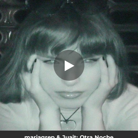
.
Otra Noche
You're all set!
02:11
Otra Noche
mariagrep & Juait: Otra Noche