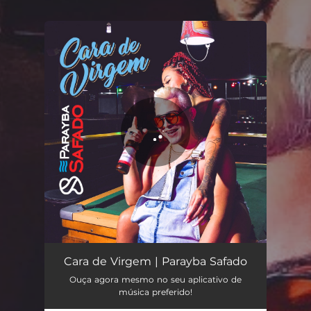
You're all set!
Cara de Virgem
02:25
Cara de Virgem | Parayba Safado
Ouça agora mesmo no seu aplicativo de
música preferido!