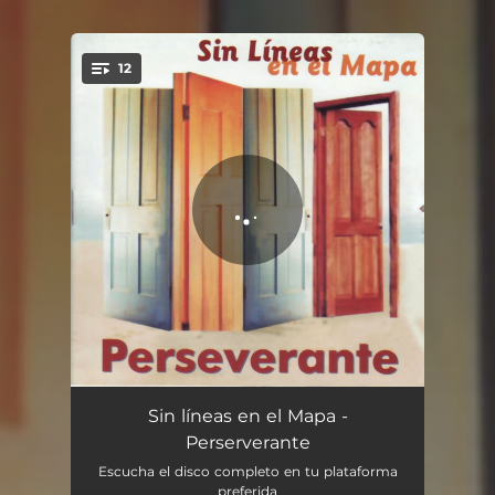
12
You're all set!
Cántelo Usted
04:26
Sin líneas en el Mapa -
Perserverante
Sobre un Cuerpo de Mujer
04:11
Escucha el disco completo en tu plataforma
preferida