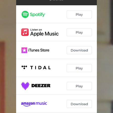
Dos Cafés
04:03
Inocencia en una Piedra
05:26
Play
Razón de Vivir
06:58
Verdad y Esperanza
04:45
Play
Niña Celeste
03:42
Download
Palomita de Barro
06:00
Como Unos Cuantos
02:21
Play
Una Antigua Deuda
03:49
Vidas
04:13
Play
Samba Malató
05:17
Download