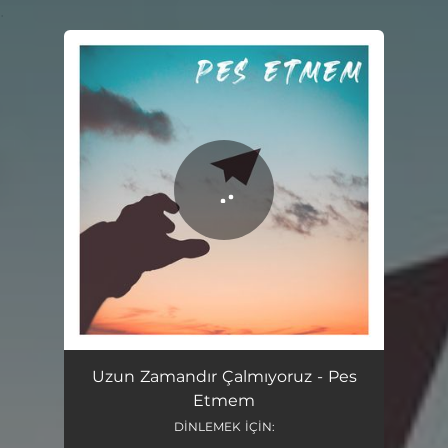
.
You're all set!
Pes Etmem
02:07
Uzun Zamandır Çalmıyoruz - Pes
Etmem
DİNLEMEK İÇİN: