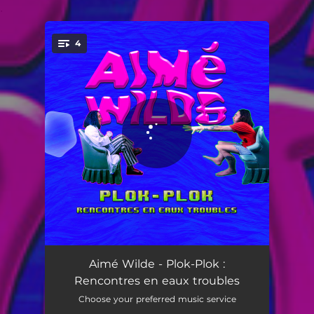
.
4
You're all set!
Intr'eau
04:55
Aimé Wilde - Plok-Plok :
Rencontres en eaux troubles
La bête née (niveau 1 - 5ooom)
03:50
Choose your preferred music service