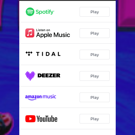
Ton nom (niveau 2 - 4ooom)
03:50
Play
Outr'eau
05:45
Play
Play
Play
Play
Play