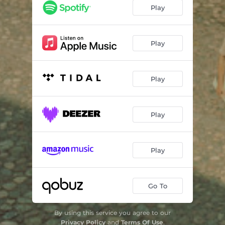
Paljon, enemmän
03:50
Play
Planeetat kohdallaan
04:31
Tartu kii
05:11
Play
Siskot
03:28
Play
Onni kääntyy
03:24
Kiiltokuvii
04:53
Play
Pieni kuolema
04:52
Selvitään
04:34
Play
Go To
By using this service you agree to our
Privacy Policy
and
Terms Of Use
.