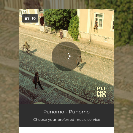
.
10
You're all set!
Anna aikaa
03:35
Punomo - Punomo
Choose your preferred music service
Juokse vaan
03:43