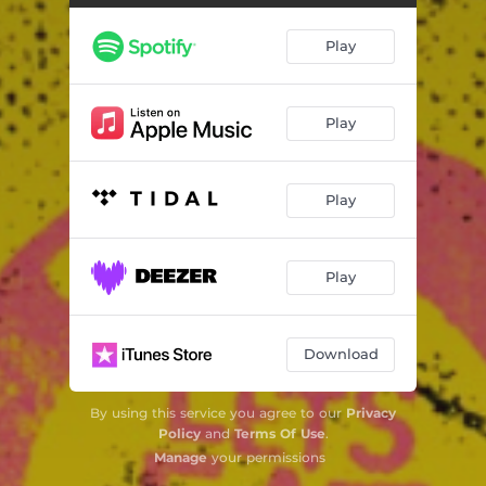
Sade
03:06
Play
Gabriela
04:29
Nopat
03:11
Play
Kammotuksen nahkamuna
02:16
Play
Turkkilaisessa baarissa
03:16
Raitiovaunu kolisti
04:19
Play
Download
By using this service you agree to our
Privacy
Policy
and
Terms Of Use
.
Manage
your permissions