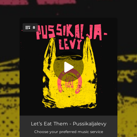
8
You're all set!
Missä on kenkäkauppa?
04:15
Let’s Eat Them - Pussikaljalevy
Choose your preferred music service
Ei elävässä elämässä
03:49