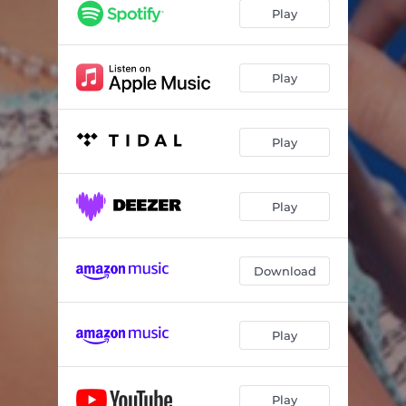
B-GN
03:09
Play
Derrotar
03:30
Se Fue De Moda
03:41
Play
Ahogada en Llantos
03:01
Play
No Quiero Amarte
03:01
¿Qué Tú Te Crees?
03:49
Play
Esencia
03:19
Download
Play
Play