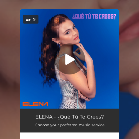
.
9
You're all set!
No Lo Diré
02:48
ELENA - ¿Qué Tú Te Crees?
Choose your preferred music service
Hasta Cuando No Estás
03:54