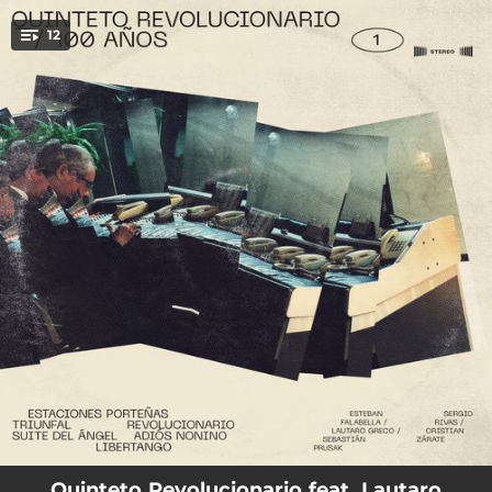
.
12
You're all set!
06:04
Verano Porteño
05:32
Otoño Porteño
06:16
Invierno Porteño
05:10
Primavera Porteña
03:38
Triunfal
04:50
Revolucionario
04:25
Introducción al Ángel
05:51
Milonga del Ángel
02:53
Muerte del Ángel
Quinteto Revolucionario feat. Lautaro