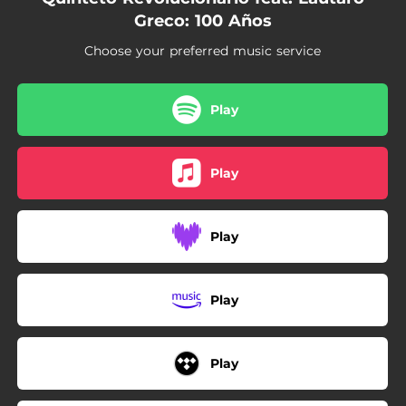
06:30
Resurrección del Ángel
Greco: 100 Años
08:16
Adiós Nonino
Choose your preferred music service
03:47
Libertango
Play
Play
Play
Play
Play