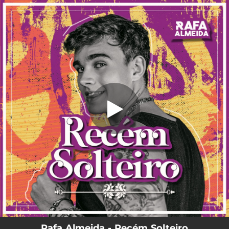
.
Recém Solteiro
You're all set!
02:16
Recém Solteiro
Rafa Almeida - Recém Solteiro