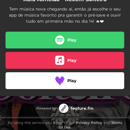
Tem música nova chegando aí, então já escolhe o seu
app de música favorito pra garantir o pré-save e ouvir
tudo em primeira mão no dia 14! 🔥❤️
Play
Play
Play
Powered by
By using this service you agree to our
Privacy Policy
and
Terms
Of Use
.