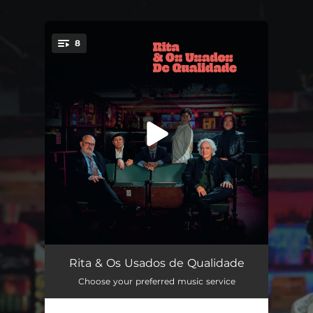
.
8
You're all set!
Malhas Caídas
05:05
Rita & Os Usados de Qualidade
Choose your preferred music service
Só Penso Nisso
02:54