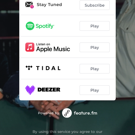
O Que É Que Tu Tens?
03:49
Stay Tuned
Subscribe
Salvação
04:46
Há Dias em Que Mais Vale
03:40
Play
Balada do Cansaço
03:18
Play
Felicidade
03:52
Quase Oração
03:53
Play
Play
Powered by
By using this service you agree to our