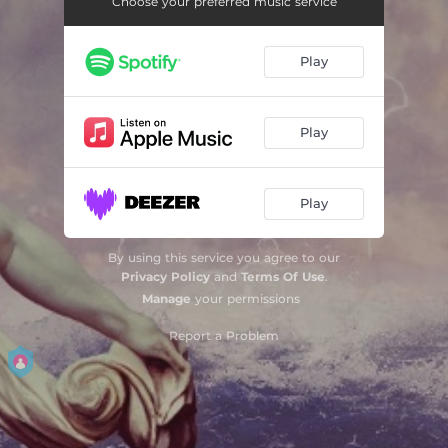
Choose your preferred music service
Hämärtää
04:34
Play
Sairaus
03:53
Katedraali
00:32
Play
Aurinkomme ylösnousi (Virsi 105)
01:53
Aortta
04:54
Play
Auringolle
04:23
By using this service you agree to our
Lähde ja jää
06:30
Privacy Policy
and
Terms Of Use
.
Manage
your permissions
Report a Problem