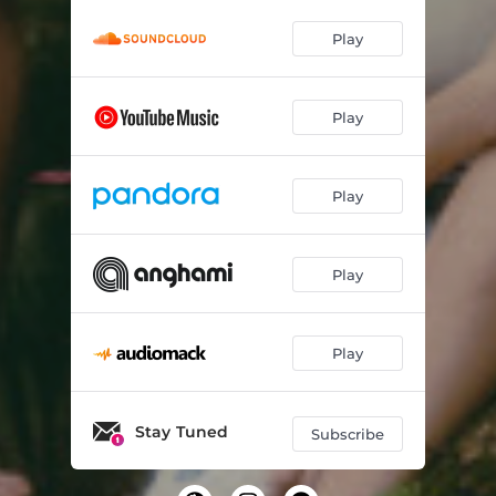
Play
Play
Play
Play
Play
Stay Tuned
Subscribe