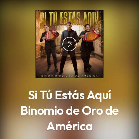
.
Si Tú Estás Aquí
Binomio de Oro de
América