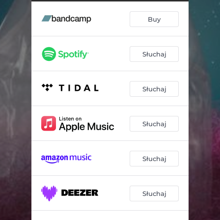
H9758
03:44
Buy
P62
--
P128
--
Słuchaj
H3804
--
P10
03:31
Słuchaj
H3355
--
H2206
--
Słuchaj
To Meet in the Primordial Soup (Lullaby for M.)
--
Słuchaj
Słuchaj