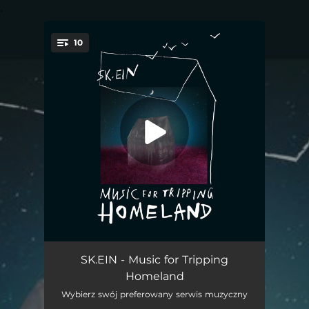
.
10
You're all set!
E30
03:16
SK.EIN - Music for Tripping
Homeland
P23
--
Wybierz swój preferowany serwis muzyczny