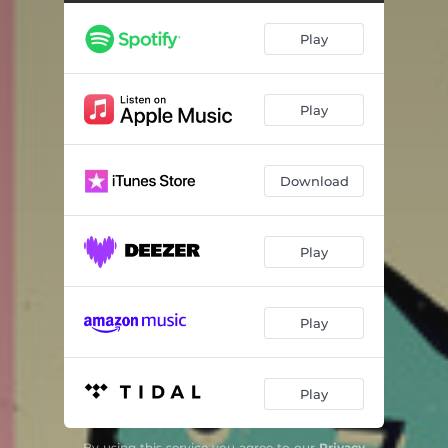
PERVERSO
03:43
Play
Sangre
03:47
Conversation I
02:39
Play
Hambre y Sed
03:10
Discotecas
03:38
Download
Nada Que Celebrar
02:35
El Techo
04:09
Play
Comfortably Numb
05:55
Toxic
03:17
Play
El Pop Murió
03:30
Play
Como Molly Ringwald
02:38
Yo Ya No (Especial Coronavirus)
03:14
By using this service you agree to our
Privacy