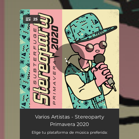
25
You're all set!
The City Of Love
04:33
Varios Artistas - Stereoparty
Primavera 2020
Madrid Sin Ti
02:31
Elige tu plataforma de música preferida: