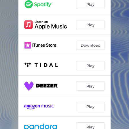
Cool Colorado
03:52
Play
Foutre le bordel
02:10
Nouvelle-Orléans
03:54
Play
Pasadena
03:49
Download
Lâcher de chevaux
02:32
Disconnexion
03:21
Play
Foreigner
03:33
Force & respect
02:09
Play
Divine créature
05:08
Mon ami
02:37
Play
Le jardin
04:00
Va
04:19
Play