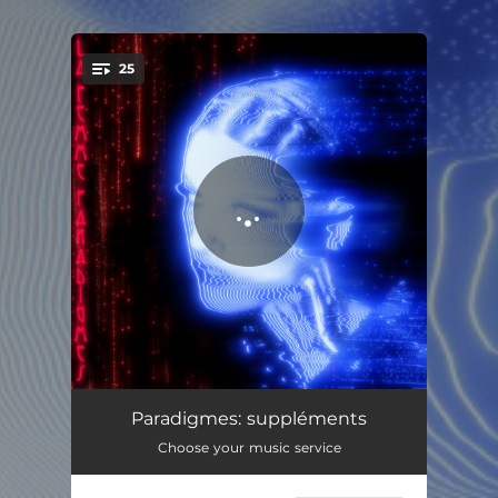
25
You're all set!
Paradigme
03:36
Paradigmes: suppléments
Choose your music service
Le sang de mon prochain
03:30