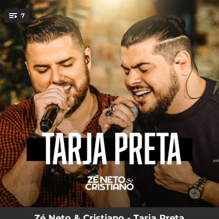
.
7
You're all set!
02:23
Pior Dos Piores
02:58
Waze Falou
02:31
Você Não Merece
03:11
Batendo o Dente
02:18
Alimentando Vontade
02:38
Número Restrito
02:39
Melhor Ser uma Saudade
Zé Neto & Cristiano - Tarja Preta