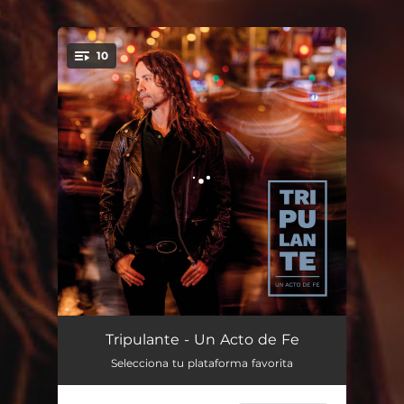
.
10
You're all set!
Un Acto de Fe
03:10
Tripulante - Un Acto de Fe
Selecciona tu plataforma favorita
Decírtelo
03:24