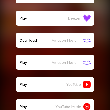
Play
Deezer
Download
Amazon Music (Mp3)
Play
Amazon Music (Streaming)
Play
YouTube
Play
YouTube Music