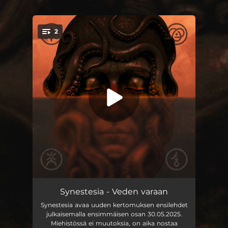
2
You're all set!
Veden varaan
04:42
Synestesia - Veden varaan
Synestesia avaa uuden kertomuksen ensilehdet
Tulen synty
07:57
julkaisemalla ensimmäisen osan 30.05.2025.
Miehistössä ei muutoksia, on aika nostaa