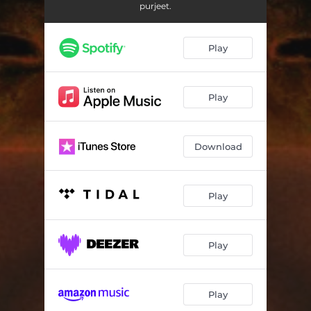
purjeet.
Play
Play
Download
Play
Play
Play