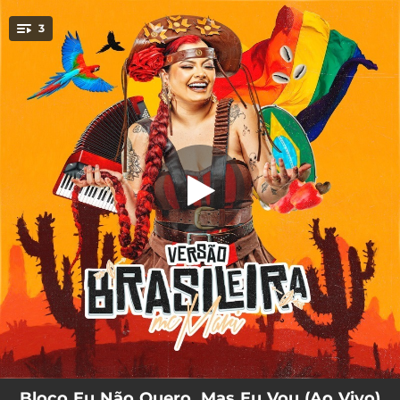
.
3
Seu Sentimento Mente (Ao Vivo)
You're all set!
02:55
Seu Sentimento Mente (Ao Vivo)
02:48
Vai Bebê (Ao Vivo)
01:55
Perde a Linha (Ao Vivo)
Bloco Eu Não Quero, Mas Eu Vou (Ao Vivo)