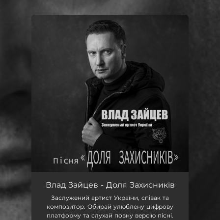
.
You're all set!
Влад Зайцев - Доля Захисників
Заслужений артист України, співак та
композитор. Обирай улюблену цифрову
платформу та слухай повну версію пісні.