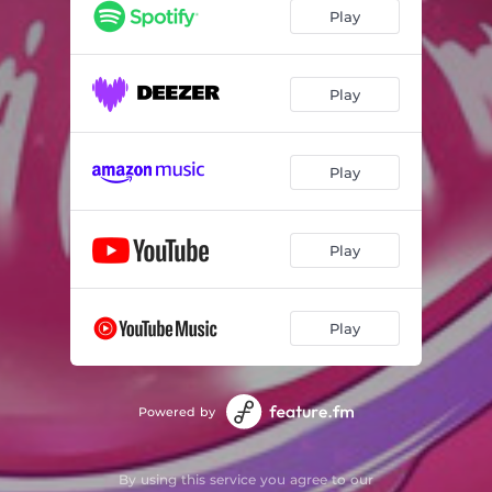
Світло в тобі
03:34
Play
Kosatka
03:37
Тантра
03:50
Play
А тепер усе інакше
02:47
Play
Ти мене кохай
02:55
Ты самая лучшая
03:02
Play
Люба
03:35
Она любовь
02:47
Play
Выходи за меня замуж
03:50
Тільки ти і я
03:16
Powered by
А на танцполе
02:34
By using this service you agree to our
Плюс один
03:24