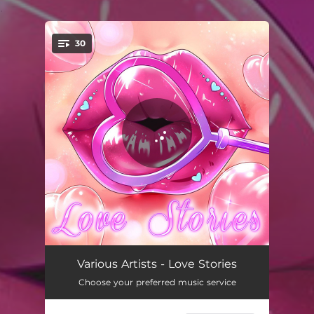
.
30
You're all set!
Пісня буде поміж нас (Radio Edit)
03:03
Various Artists - Love Stories
Choose your preferred music service
Квітла калина
03:58