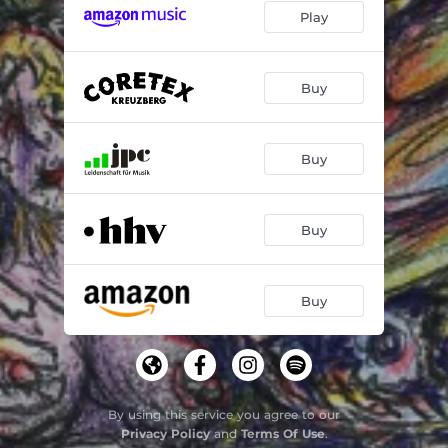
Play
Buy
Buy
Buy
Buy
By using this service you agree to our
Privacy Policy
and
Terms Of Use
.