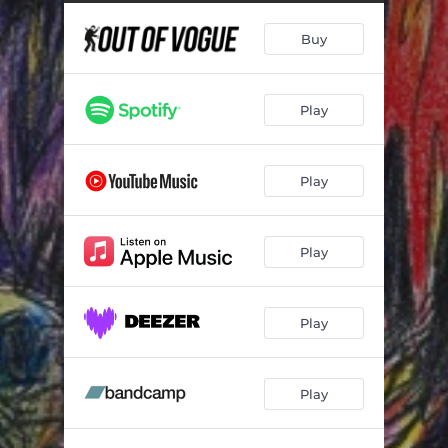
Zur rechten Zeit am falschen Ort (feat. Gunnar Schröder)
03:33
Buy
Nicht angesagt
02:47
Without You
03:22
Play
Pleiten pflastern seinen Weg
02:45
So weit - So schlecht
02:51
Play
Mann-O-Mann (feat. Sven Prillwitz)
03:23
Dorfnazi
02:47
Play
Zurück in die Vergangenheit
03:22
Erklär mir mal: Krieg
02:57
Play
Cage Of Fear
02:56
Play
Verliebt, verlobt, verprügelt
03:37