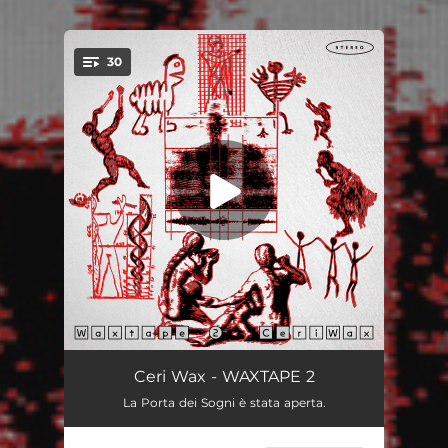
30
You're all set!
Ouverture
06:15
Ceri Wax - WAXTAPE 2
La Porta dei Sogni è stata aperta.
Solo Insieme
03:11