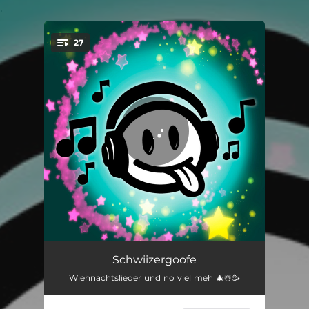
.
27
You're all set!
Es Truckli vou Liebi - Schwiizergoofe Version
02:54
Schwiizergoofe
Wiehnachtslieder und no viel meh 🎄☃️🥳
So fescht liebe i di
04:32