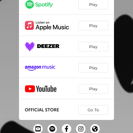
Wiehnachtswunderland
03:51
Play
Wiehnachtslied
04:01
Dis grosse Härz
03:49
Play
Läbchuecheherz
02:22
Play
Guetzlirezäpt
03:31
Das wünscheni dir
03:36
Play
Wunschzettel
02:55
Um de Boum um
03:00
Play
Stieg zum Himmel chline Stern
03:25
Schneeflöckli
03:40
Go To
Samichlaus
04:09
Räbeliechtli
03:30