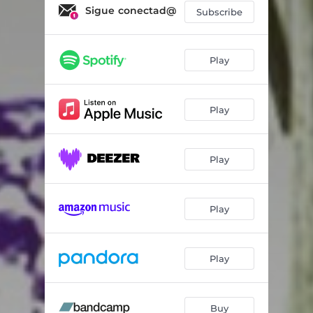
Ya Ya Ya, Ya Se Va
03:38
Sigue conectad@
Subscribe
Vuelo/ Centro/ Ciudad
04:36
Civilización
03:21
Play
Ley
03:51
Play
Perro Que Ladra
04:34
Computecni...(Salvando el Alma)
04:12
Play
Ya Déjame
04:14
Dijo el Rumbero
04:38
Play
Se Nos Va
04:42
Outro
00:35
Play
Buy