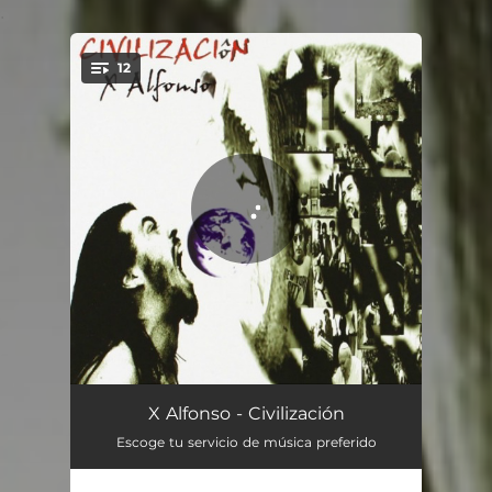
.
12
You're all set!
Intro
00:31
X Alfonso - Civilización
Escoge tu servicio de música preferido
Habana
03:42