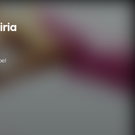
iria
oel