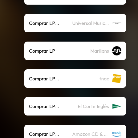
Comprar LP & CD
Universal Music Online
Comprar LP
Marilians
Comprar LP y CD
fnac
Comprar LP y CD
El Corte Inglés
Comprar LP y CD
Amazon CD & Vinyl