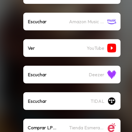
Escuchar
Amazon Music (Streaming)
Ver
YouTube
Escuchar
Deezer
Escuchar
TIDAL
Comprar LP & CD
Tienda Esmerarte