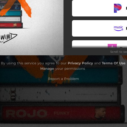
Cambio De Plan (Acústico)
 Sal (feat. Edward Sanchez)
Contigo (Justo A Tiempo)
Imposible (feat. Kike Pavón)
Do
Scroll to s
En Los Montes, En Los Valles
By using this service you agree to our
Privacy Policy
and
Terms Of Use
.
Promesas
Manage
your permissions
Tesoro De Mi Corazón
Report a Problem
Mi Maestro
a' Trás (feat. Alex Campos)
No Te Cambio
Ella Quiere Que La Miren