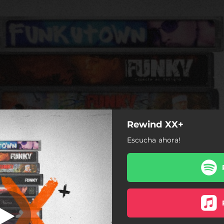
Rewind XX+
da (feat. René
Gonzalez)
Escucha ahora!
Bendición (feat. Alex Zurdo)
BYE BYE (feat. Alex Zurdo)
Dale La Mano