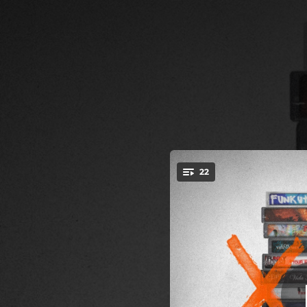
.
Después De La Caí
22
You're all set!
05:06
Después De La Caída (feat. René Gonzalez)
03:26
Eres Mi 
05:43
MLQHD 
03:41