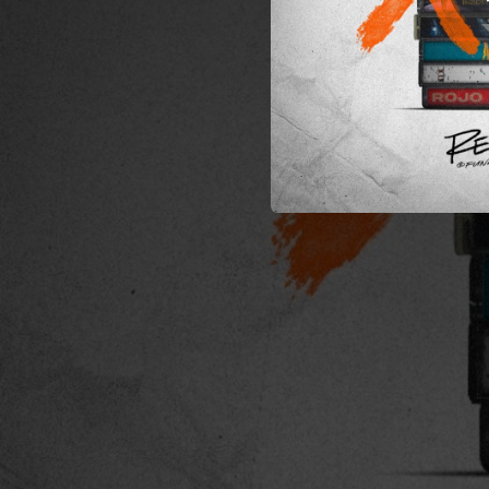
03:47
03:57
Luz Y
08:02
03:55
Es 
03:21
03:49
03:37
02:36
03:15
No Vuelvo P
03:37
03:58