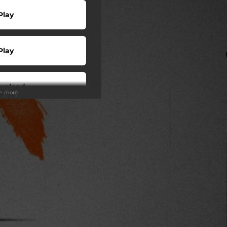
Play
Play
wnload
ee more
Play
Play