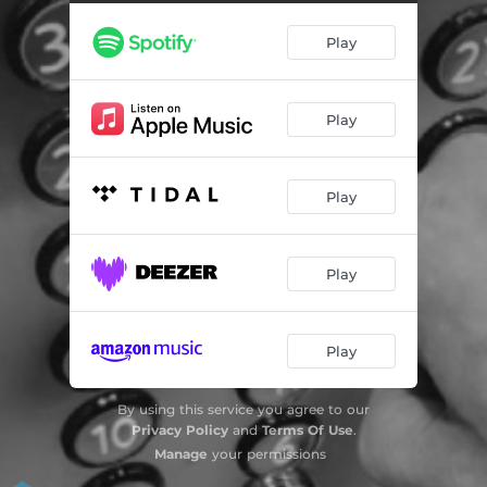
Play
Play
Play
Play
Play
By using this service you agree to our
Privacy Policy
and
Terms Of Use
.
Manage
your permissions