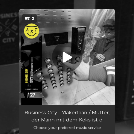
.
2
You're all set!
Yläkertaan
03:45
Business City - Yläkertaan / Mutter,
der Mann mit dem Koks ist d
Mutter, der Mann mit dem Koks ist da
03:45
Choose your preferred music service