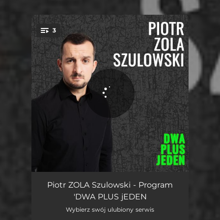
3
You're all set!
Egzamin na prawo jazdy, WPRy
04:38
Piotr ZOLA Szulowski - Program
'DWA PLUS jEDEN
Impreza na kolei
05:24
Wybierz swój ulubiony serwis