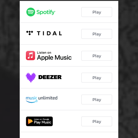
Szkoła rodzenia, lęk przed przebieraniem
09:09
Play
Play
Play
Play
Play
Play