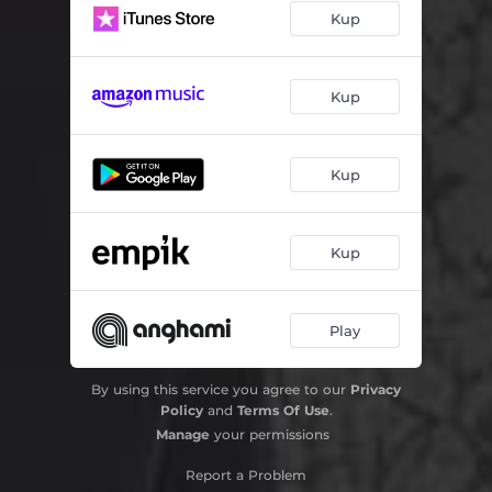
Kup
Kup
Kup
Kup
Play
By using this service you agree to our
Privacy
Policy
and
Terms Of Use
.
Manage
your permissions
Report a Problem